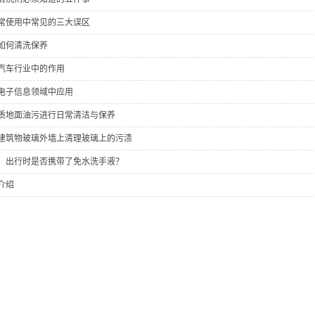
常使用中常见的三大误区
如何清洗保养
汽车行业中的作用
电子信息领域中应用
质地面油污进行日常清洁与保养
建筑物玻璃外墙上清理玻璃上的污渍
，出行时是否携带了免水洗手液？
介绍